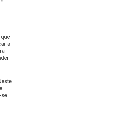
rque
car a
ra
nder
Neste
e
-se