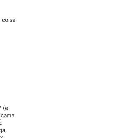
 coisa
o
 (e
a cama.
É
ga,
um