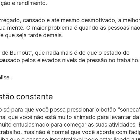
dução e rendimento.
arregado, cansado e até mesmo desmotivado, a melhor
 sua mente. O maior problema é quando as pessoas nã
é que seja tarde demais.
 de Burnout”, que nada mais é do que o estado de
causado pelos elevados níveis de pressão no trabalho.
lise:
ustão constante
 só para que você possa pressionar o botão “soneca”
sinal que você não está muito animado para levantar d
uito entusiasmado para começar as suas atividades. 
 trabalho, mas não é normal que você acorde com fadi
aiba que o cansaço incontrolável pode estar ligado a 