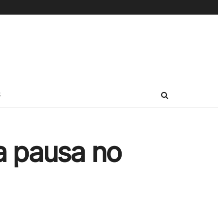
S
a pausa no