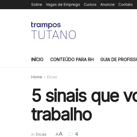
Sobre
Vagas de Emprego
Cursos
Anuncie
Contato
INÍCIO
CONTEÚDO PARA RH
GUIA DE PROFISS
Home
Dicas
5 sinais que 
trabalho
A
4
in
Dicas
A