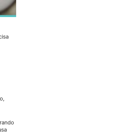
cisa
o,
brando
usa