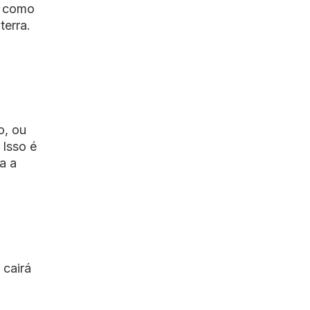
m como
terra.
o, ou
 Isso é
a a
 cairá