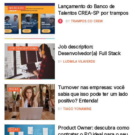
Lançamento do Banco de
MERCADO
Talentos CREA-SP por trampos
BY
TRAMPOS.CO CREW
Job description:
JOB DESCRIPTIONS
Desenvolvedor(a) Full Stack
BY
LUDMILA VILAVERDE
Turnover nas empresas: você
DICAS
sabia que isso pode ter um lado
positivo? Entenda!
BY
TIAGO YONAMINE
Product Owner: descubra como
DICAS
contratar o P.O ideal para o seu