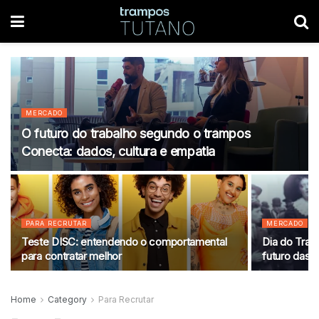
MERCADO
O futuro do trabalho segundo o trampos
Conecta: dados, cultura e empatia
PARA RECRUTAR
MERCADO
Teste DISC: entendendo o comportamental
Dia do Traba
para contratar melhor
futuro das 
Home
Category
Para Recrutar