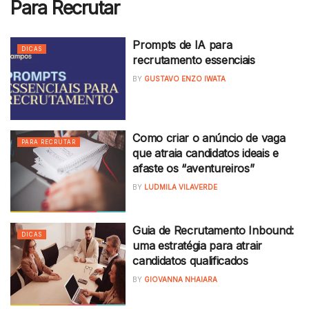
Para Recrutar
Prompts de IA para
DICAS
recrutamento essenciais
BY
GUSTAVO ENZO IWATA
Como criar o anúncio de vaga
PARA RECRUTAR
que atraia candidatos ideais e
afaste os “aventureiros”
BY
LUDMILA VILAVERDE
Guia de Recrutamento Inbound:
DICAS
uma estratégia para atrair
candidatos qualificados
BY
GIOVANNA NHAIARA