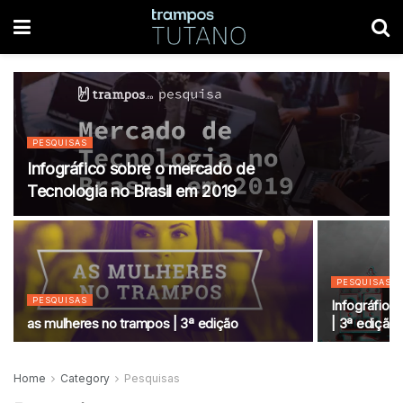
PESQUISAS
Infográfico sobre o mercado de
Tecnologia no Brasil em 2019
PESQUISAS
PESQUISAS
Infográfio: 
as mulheres no trampos | 3ª edição
| 3ª edição
Home
Category
Pesquisas