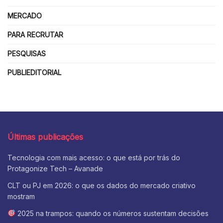
MERCADO
PARA RECRUTAR
PESQUISAS
PUBLIEDITORIAL
Últimas publicações
Tecnologia com mais acesso: o que está por trás do
Protagonize Tech – Avanade
CLT ou PJ em 2026: o que os dados do mercado criativo
mostram
2025 na trampos: quando os números sustentam decisões