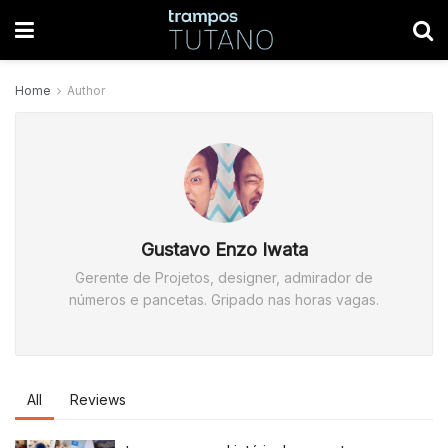
Home
Author
Gustavo Enzo Iwata
Gerente de Projetos, designer, admirador de
números e pancetas. Gripado nas horas vagas.
All
Reviews