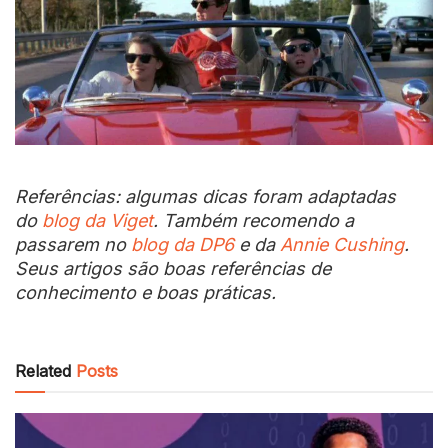
Referências: algumas dicas foram adaptadas
do
blog da Viget
. Também recomendo a
passarem no
blog da DP6
e da
Annie Cushing
.
Seus artigos são boas referências de
conhecimento e boas práticas.
Related
Posts