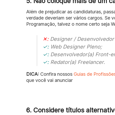
5. Não coloque mais de um ca
Além de prejudicar as candidaturas, pass
verdade deveriam ser vários cargos. Se 
Programação, talvez o nome certo seja W
✕:
Designer / Desenvolvedor
✓:
Web Designer Pleno;
✓:
Desenvolvedor(a) Front-en
✓:
Redator(a) Freelancer.
DICA:
Confira nossos
Guias de Profissõe
que você vai anunciar
6. Considere títulos alternat