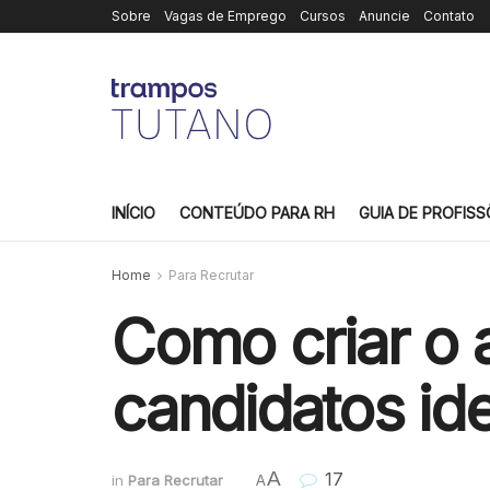
Sobre
Vagas de Emprego
Cursos
Anuncie
Contato
INÍCIO
CONTEÚDO PARA RH
GUIA DE PROFISS
Home
Para Recrutar
Como criar o 
candidatos ide
A
17
in
Para Recrutar
A