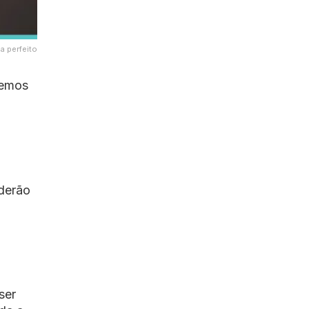
a perfeito
bemos
derão
ser