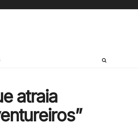
S
e atraia
ventureiros”