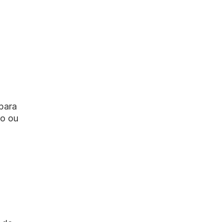
 para
no ou