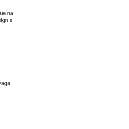
que na
ign e
 vaga