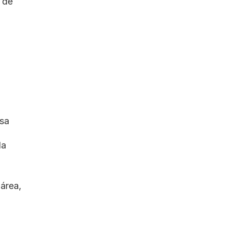
 de
esa
da
área,