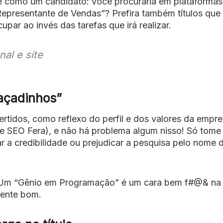
 como um candidato: você procuraria em plataformas
epresentante de Vendas”? Prefira também títulos que
par ao invés das tarefas que irá realizar.
nal e site
açadinhos”
tidos, como reflexo do perfil e dos valores da empr
e SEO Fera), e não há problema algum nisso! Só tome
r a credibilidade ou prejudicar a pesquisa pelo nome 
 Um “Gênio em Programação” é um cara bem f#@& na 
mente bom.