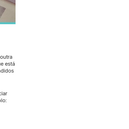
outra
ue está
ndidos
iar
lo: