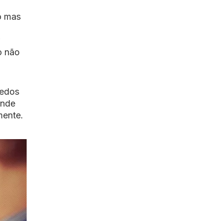
o mas
o não
dedos
ande
mente.