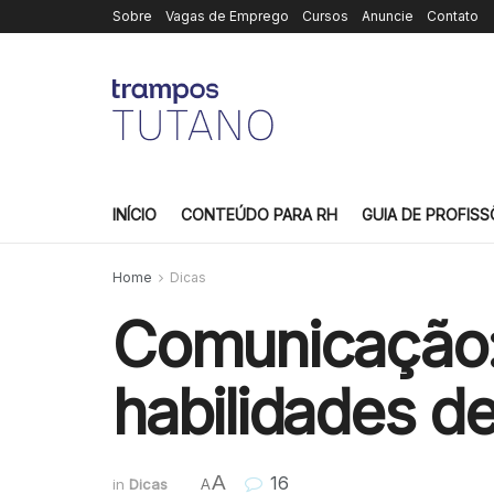
Sobre
Vagas de Emprego
Cursos
Anuncie
Contato
INÍCIO
CONTEÚDO PARA RH
GUIA DE PROFISS
Home
Dicas
Comunicação: 
habilidades d
A
16
in
Dicas
A