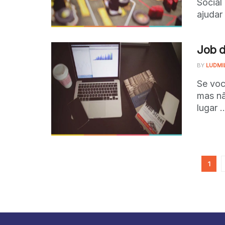
Social
ajudar 
Job d
BY
LUDMI
Se voc
mas nã
lugar ..
1