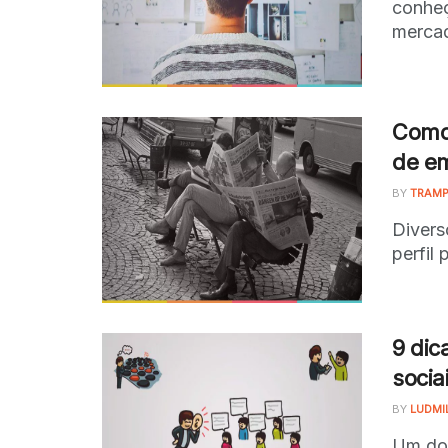
conheç
mercad
Como 
de e
BY
TRAMP
Divers
perfil 
9 dic
socia
BY
LUDMI
Um dos