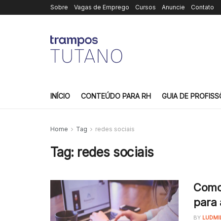
Sobre
Vagas de Emprego
Cursos
Anuncie
Contato
INÍCIO
CONTEÚDO PARA RH
GUIA DE PROFISS
Home
Tag
redes sociais
Tag:
redes sociais
Como 
para 
BY
LUDMI