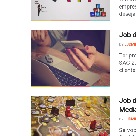
empres
deseja.
Job d
BY
LUDMI
Ter pr
SAC 2.
cliente
Job d
Medi
BY
LUDMI
Se voc