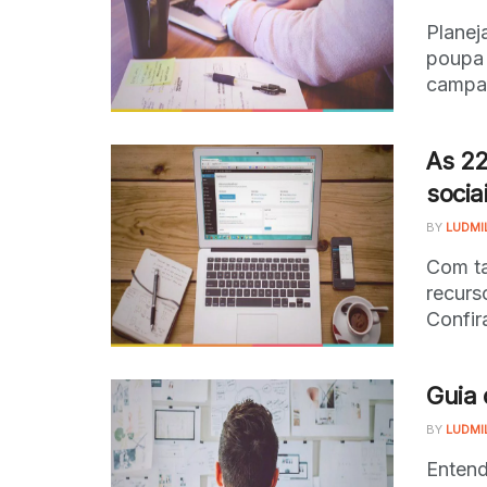
Planej
poupa 
campan
As 22
socia
BY
LUDMI
Com ta
recurs
Confir
Guia 
BY
LUDMI
Entend