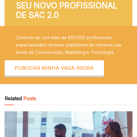
SEU NOVO PROFISSIONAL
DE SAC 2.0
Conecte-se com mais de 800.000 profissionais
especializados na maior plataforma de carreiras nas
áreas de Comunicação, Marketing e Tecnologia.
PUBLICAR MINHA VAGA AGORA
Related
Posts