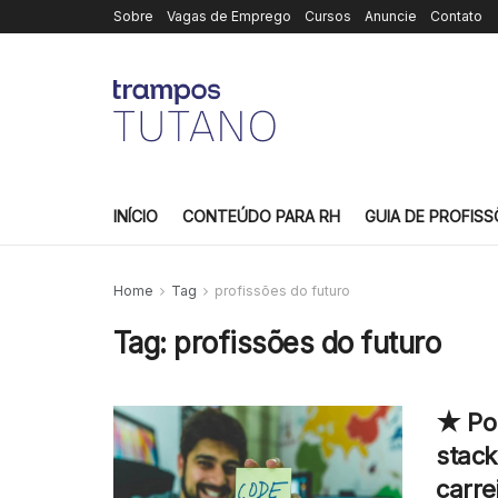
Sobre
Vagas de Emprego
Cursos
Anuncie
Contato
INÍCIO
CONTEÚDO PARA RH
GUIA DE PROFISS
Home
Tag
profissões do futuro
Tag:
profissões do futuro
★ Por
stack
carre