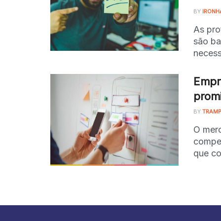
BY
IRONH
As pro
são ba
necess
Empre
prom
BY
TRAMP
O merc
compet
que co