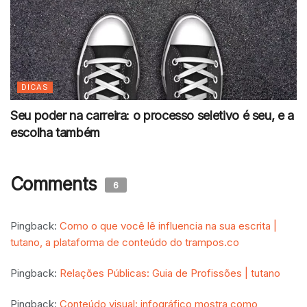
DICAS
Seu poder na carreira: o processo seletivo é seu, e a
escolha também
Comments
6
Pingback:
Como o que você lê influencia na sua escrita |
tutano, a plataforma de conteúdo do trampos.co
Pingback:
Relações Públicas: Guia de Profissões | tutano
Pingback:
Conteúdo visual: infográfico mostra como