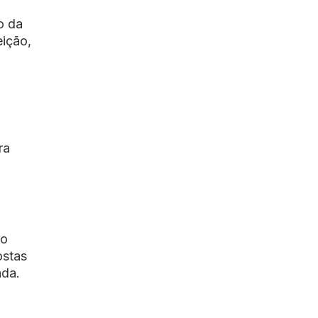
o da
eição,
ra
do
ostas
ada.