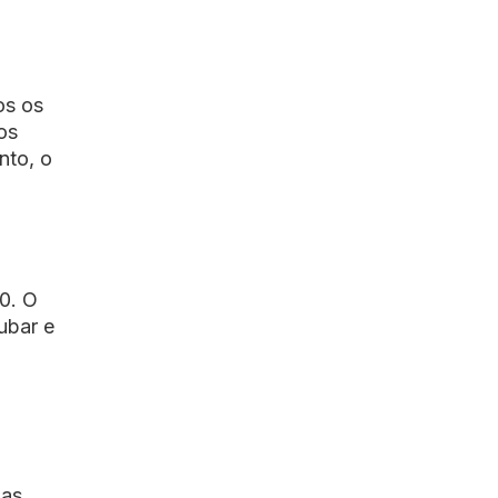
os os
os
nto, o
20. O
ubar e
 as