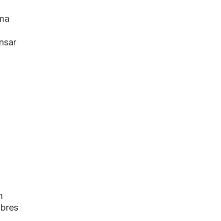
uma
nsar
m
obres