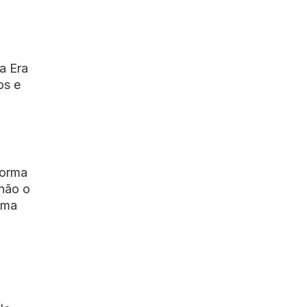
a Era
os e
forma
 não o
uma