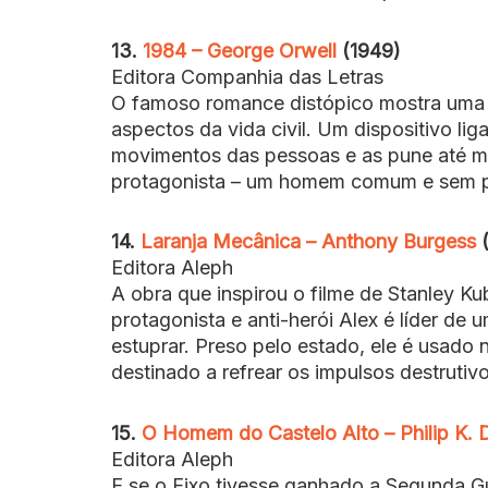
13.
1984 – George Orwell
(1949)
Editora Companhia das Letras
O famoso romance distópico mostra uma s
aspectos da vida civil. Um dispositivo li
movimentos das pessoas e as pune até me
protagonista – um homem comum e sem pe
14.
Laranja Mecânica – Anthony Burgess
(
Editora Aleph
A obra que inspirou o filme de Stanley K
protagonista e anti-herói Alex é líder d
estuprar. Preso pelo estado, ele é usad
destinado a refrear os impulsos destrutiv
15.
O Homem do Castelo Alto – Philip K. 
Editora Aleph
E se o Eixo tivesse ganhado a Segunda G