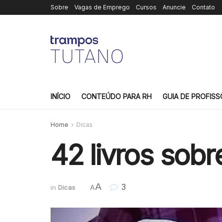
Sobre
Vagas de Emprego
Cursos
Anuncie
Contato
INÍCIO
CONTEÚDO PARA RH
GUIA DE PROFISS
Home
Dicas
42 livros sobr
A
3
in
Dicas
A