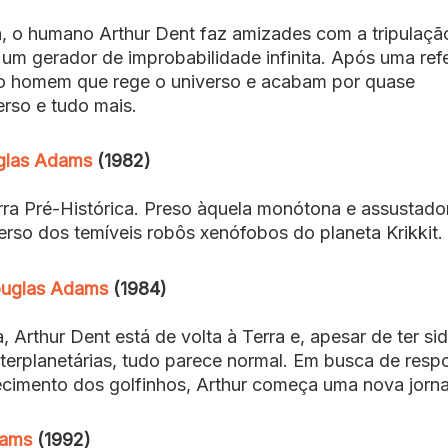
a, o humano Arthur Dent faz amizades com a tripulaçã
m gerador de improbabilidade infinita. Após uma ref
 o homem que rege o universo e acabam por quase
erso e tudo mais.
uglas Adams
(1982)
ra Pré-Histórica. Preso àquela monótona e assustado
verso dos temíveis robôs xenófobos do planeta Krikkit.
ouglas Adams
(1984)
 Arthur Dent está de volta à Terra e, apesar de ter si
nterplanetárias, tudo parece normal. Em busca de resp
ecimento dos golfinhos, Arthur começa uma nova jorn
dams
(1992)