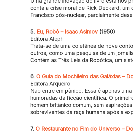
Uma grande inovação do livro está nos pr
conta a crise moral de Rick Deckard, u
Francisco pós-nuclear, parcialmente deser
5.
Eu, Robô – Isaac Asimov
(1950)
Editora Aleph
Trata-se de uma coletânea de nove contos
outros, como uma pesquisa de um jornalis
Contém as Três Leis da Robótica, um sis
6.
O Guia do Mochileiro das Galáxias – 
Editora Arqueiro
Não entre em pânico. Essa é apenas uma
humoradas da ficção científica. O primeir
homem britânico comum, sem aspirações 
sobreviventes da raça humana após a exp
7.
O Restaurante no Fim do Universo – D