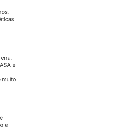
mos.
éticas
erra.
NASA e
é muito
de
io e