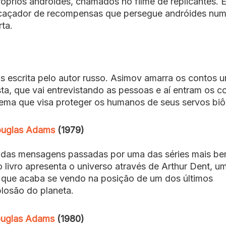
óprios androides, chamados no filme de replicantes. E
m caçador de recompensas que persegue andróides nu
ta.
 escrita pelo autor russo. Asimov amarra os contos u
ta, que vai entrevistando as pessoas e aí entram os c
tema que visa proteger os humanos de seus servos biô
Douglas Adams
(1979)
 das mensagens passadas por uma das séries mais b
o livro apresenta o universo através de Arthur Dent, u
que acaba se vendo na posição de um dos últimos
losão do planeta.
ouglas Adams
(1980)