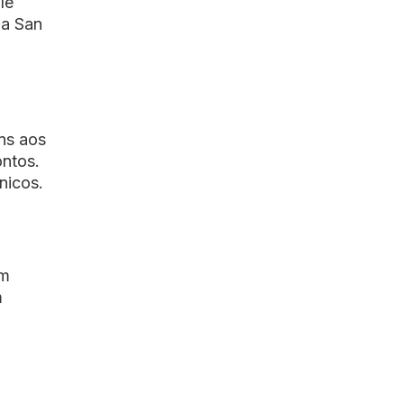
le
ma San
ns aos
ontos.
nicos.
em
m