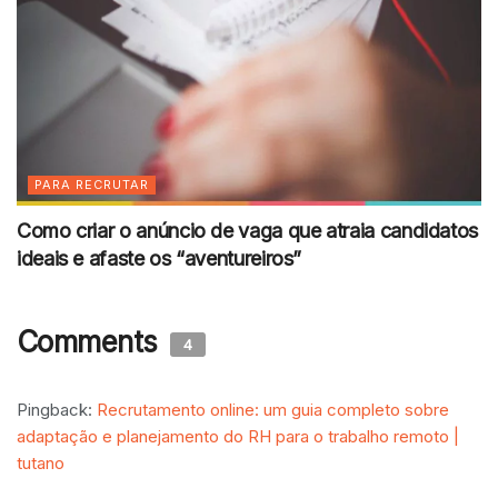
PARA RECRUTAR
Como criar o anúncio de vaga que atraia candidatos
ideais e afaste os “aventureiros”
Comments
4
Pingback:
Recrutamento online: um guia completo sobre
adaptação e planejamento do RH para o trabalho remoto |
tutano