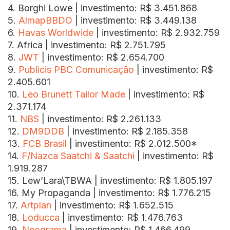
4. Borghi Lowe | investimento: R$ 3.451.868
5.
AlmapBBDO
| investimento: R$ 3.449.138
6.
Havas Worldwide
| investimento: R$ 2.932.759
7. Africa | investimento: R$ 2.751.795
8.
JWT
| investimento: R$ 2.654.700
9.
Publicis PBC Comunicação
| investimento: R$
2.405.601
10.
Leo Brunett Tailor Made
| investimento: R$
2.371.174
11.
NBS
| investimento: R$ 2.261.133
12.
DM9DDB
| investimento: R$ 2.185.358
13.
FCB Brasil
| investimento: R$ 2.012.500*
14.
F/Nazca Saatchi & Saatchi
| investimento: R$
1.919.287
15. Lew’Lara\TBWA | investimento: R$ 1.805.197
16. My Propaganda | investimento: R$ 1.776.215
17.
Artplan
| investimento: R$ 1.652.515
18.
Loducca
| investimento: R$ 1.476.763
19.
Neograma
| investimento: R$ 1.466.499