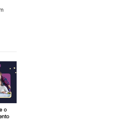
om
e o
ento