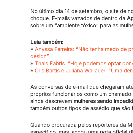
No último dia 14 de setembro, o site de 
choque. E-mails vazados de dentro da
Ap
sobre um “ambiente tóxico” para as mulh
Leia também:
»
Anyssa Ferreira: “Não tenha medo de p
design”
»
Thais Fabris: “Hoje podemos optar por 
»
Cris Bartis e Juliana Wallauer: “Uma de
As conversas de e-mail que chegaram até
próprios funcionários como um chamado d
ainda descrevem
mulheres sendo impedid
também outros tipos de assédio que são 
Quando procurada pelos repórteres da Mi
específico, mas lançou uma nota oficial 