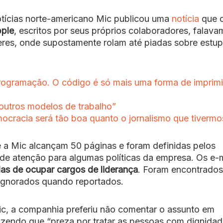
notícias norte-americano Mic publicou uma
notícia
que 
ple
, escritos por seus próprios colaboradores, falava
eres, onde supostamente rolam até piadas sobre estup
rogramação. O código é só mais uma forma de imprimi
outros modelos de trabalho”
mocracia será tão boa quanto o jornalismo que tivermo
 a Mic alcançam 50 páginas e foram definidas pelos
e atenção para algumas políticas da empresa. Os e-m
as de ocupar cargos de liderança
. Foram encontrados
ignorados quando reportados.
c, a companhia preferiu não comentar o assunto em
dizendo que “preza por tratar as pessoas com dignidad