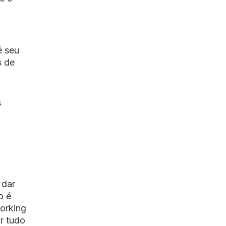
é seu
s de
s
 dar
o é
working
r tudo