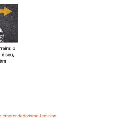
reira: o
 é seu,
bém
no emprendedorismo feminino