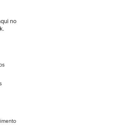
aqui no
k.
ios
s
vimento