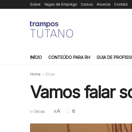
Sobre
Vagas de Emprego
Cursos
Anuncie
Contato
INÍCIO
CONTEÚDO PARA RH
GUIA DE PROFISS
Home
Dicas
Vamos falar s
A
6
in
Dicas
A