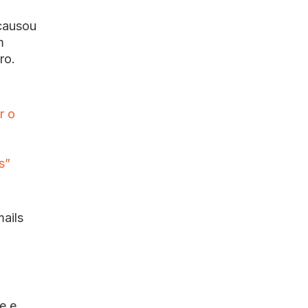
causou
m
ro.
r o
s”
ails
e e