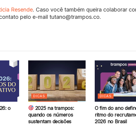
ticia Resende
. Caso você também queira colaborar c
contato pelo e-mail tutano@trampos.co.
DICAS
DICAS
26: o
2025 na trampos:
O fim do ano defin
quando os números
ritmo do recrutam
sustentam decisões
2026 no Brasil