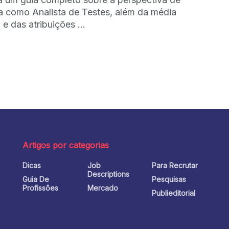
ra como Analista de Testes, além da média
l e das atribuições ...
Artigos por categorias
Dicas
Job
Para Recrutar
o
Descriptions
Guia De
Pesquisas
Profissões
Mercado
Publieditorial