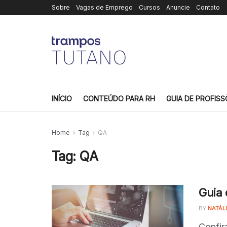
Sobre
Vagas de Emprego
Cursos
Anuncie
Contato
INÍCIO
CONTEÚDO PARA RH
GUIA DE PROFISS
Home
Tag
QA
Tag:
QA
Guia 
BY
NATÁL
Confir