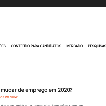
ÕES
CONTEÚDO PARA CANDIDATOS
MERCADO
PESQUISA
 mudar de emprego em 2020?
OS.CO CREW
l do ano está aí e, com ele, também vem as