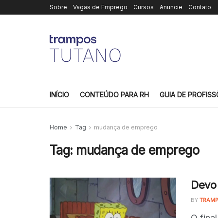
Sobre
Vagas de Emprego
Cursos
Anuncie
Contato
INÍCIO
CONTEÚDO PARA RH
GUIA DE PROFISS
Home
Tag
mudança de emprego
Tag:
mudança de emprego
Devo
BY
TRAMP
O fina