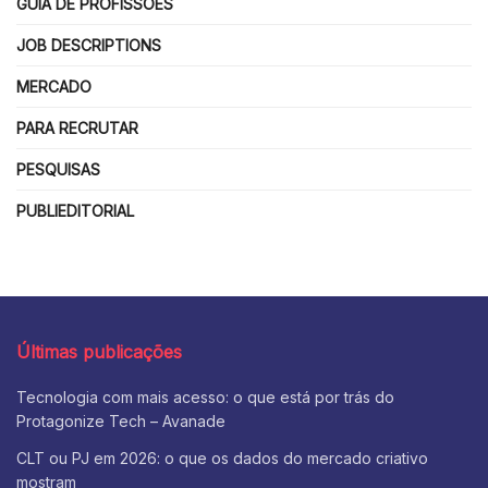
GUIA DE PROFISSÕES
JOB DESCRIPTIONS
MERCADO
PARA RECRUTAR
PESQUISAS
PUBLIEDITORIAL
Últimas publicações
Tecnologia com mais acesso: o que está por trás do
Protagonize Tech – Avanade
CLT ou PJ em 2026: o que os dados do mercado criativo
mostram