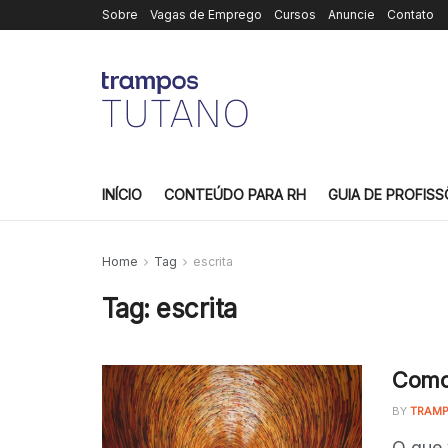
Sobre
Vagas de Emprego
Cursos
Anuncie
Contato
INÍCIO
CONTEÚDO PARA RH
GUIA DE PROFISS
Home
Tag
escrita
Tag:
escrita
Como 
BY
TRAMP
O que 