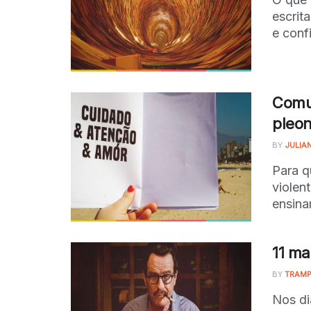
escrit
e confi
Comun
pleo
BY
JULIA
Para q
violen
ensina
11 ma
BY
TRAMP
Nos di