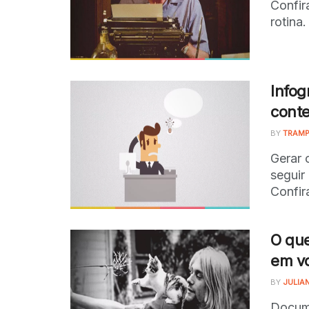
Confir
rotina.
Infogr
cont
BY
TRAMP
Gerar 
seguir
Confir
O que
em v
BY
JULIA
Docume