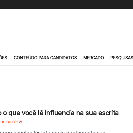
ÕES
CONTEÚDO PARA CANDIDATOS
MERCADO
PESQUISA
o que você lê influencia na sua escrita
OS.CO CREW
você escolhe ler influencia diretamente sua