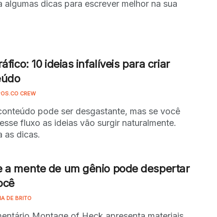
a algumas dicas para escrever melhor na sua
áfico: 10 ideias infalíveis para criar
eúdo
OS.CO CREW
conteúdo pode ser desgastante, mas se você
 esse fluxo as ideias vão surgir naturalmente.
a as dicas.
 a mente de um gênio pode despertar
ocê
NA DE BRITO
ntário Montage of Heck apresenta materiais