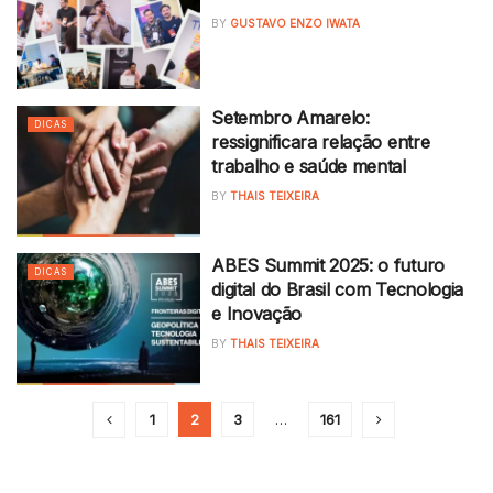
BY
GUSTAVO ENZO IWATA
Setembro Amarelo:
DICAS
ressignificara relação entre
trabalho e saúde mental
BY
THAIS TEIXEIRA
ABES Summit 2025: o futuro
DICAS
digital do Brasil com Tecnologia
e Inovação
BY
THAIS TEIXEIRA
1
2
3
…
161