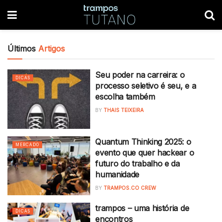
Últimos
Artigos
Seu poder na carreira: o
DICAS
processo seletivo é seu, e a
escolha também
BY
THAIS TEIXEIRA
Quantum Thinking 2025: o
MERCADO
evento que quer hackear o
futuro do trabalho e da
humanidade
BY
TRAMPOS.CO CREW
trampos – uma história de
DICAS
encontros