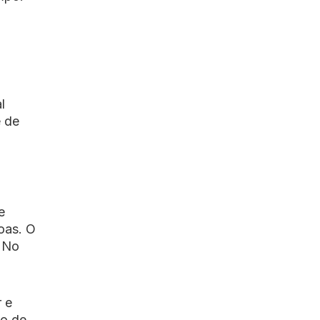
l
é de
e
oas. O
. No
r e
ho de