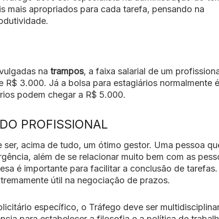
ais mais apropriados para cada tarefa, pensando na
odutividade.
ivulgadas na
trampos
, a faixa salarial de um profissiona
 e R$ 3.000. Já a bolsa para estagiários normalmente 
lários podem chegar a R$ 5.000.
 DO PROFISSIONAL
ve ser, acima de tudo, um ótimo gestor. Uma pessoa qu
urgência, além de se relacionar muito bem com as pess
sa é importante para facilitar a conclusão de tarefas
extremamente útil na negociação de prazos.
citário específico, o Tráfego deve ser multidisciplina
a para estabelecer a filosofia e a política de trabal