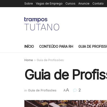
Sobre
Vagas de Emprego
Cursos
Anuncie
Contato
INÍCIO
CONTEÚDO PARA RH
GUIA DE PROFISS
Home
Guia de Profissões
Guia de Profi
A
2
in
Guia de Profissões
A