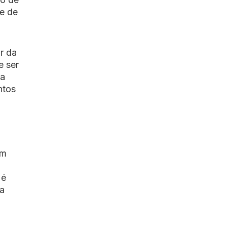
se de
ar da
e ser
ta
ntos
um
 é
ra