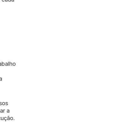
abalho
a
ssos
ar a
cução.