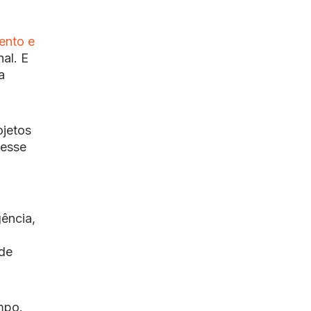
ento e
al. E
a
ojetos
desse
gência,
 de
mpo.