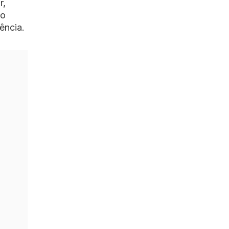
r,
do
ência.