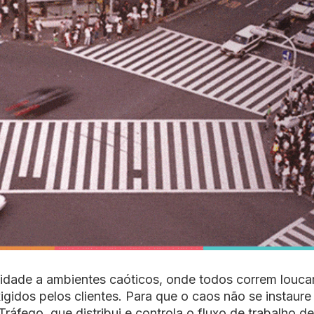
idade a ambientes caóticos, onde todos correm louc
gidos pelos clientes. Para que o caos não se instaure
ráfego, que distribui e controla o fluxo de trabalho d