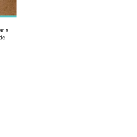
ar a
de