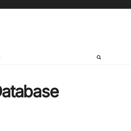
S
 Database