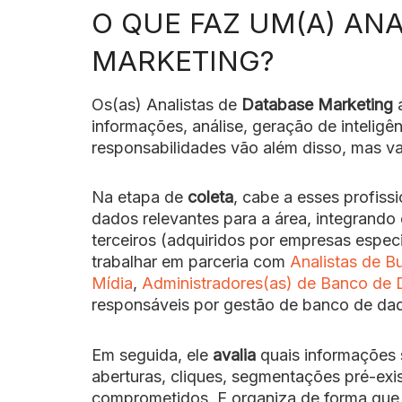
O QUE FAZ UM(A) ANA
MARKETING?
Os(as) Analistas de
Database Marketing
a
informações, análise, geração de intelig
responsabilidades vão além disso, mas v
Na etapa de
coleta
, cabe a esses profiss
dados relevantes para a área, integrando
terceiros (adquiridos por empresas especi
trabalhar em parceria com
Analistas de Bu
Mídia
,
Administradores(as) de Banco de
responsáveis por gestão de banco de da
Em seguida, ele
avalia
quais informações 
aberturas, cliques, segmentações pré-exi
comprometidos. E organiza de forma que 