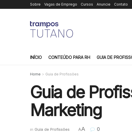
Sobre
Vagas de Emprego
Cursos
Anuncie
Contato
INÍCIO
CONTEÚDO PARA RH
GUIA DE PROFISS
Home
Guia de Profissões
Guia de Profi
Marketing
A
0
in
Guia de Profissões
A