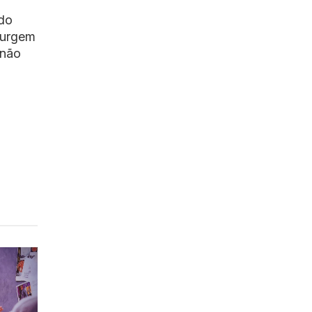
 do
surgem
 não