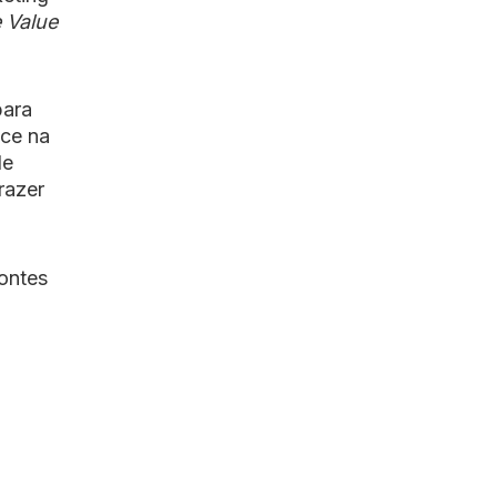
 Value
para
ece na
de
razer
fontes