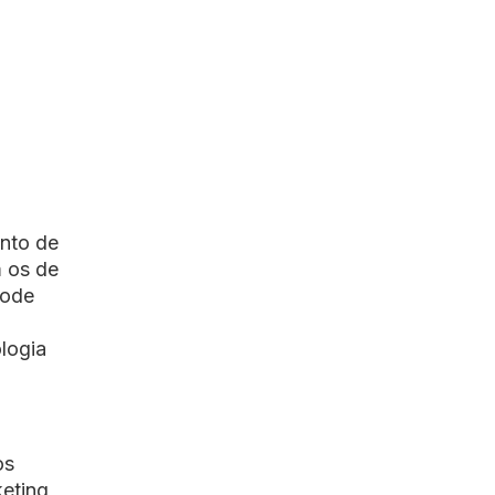
ento de
m os de
pode
logia
os
keting