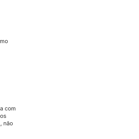
como
cia com
dos
, não