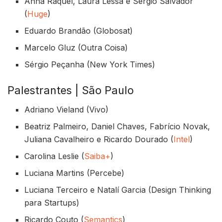
Anna Raquel, Laura Lessa e Sérgio Salvador
(
Huge
)
Eduardo Brandão (Globosat)
Marcelo Gluz (Outra Coisa)
Sérgio Peçanha (New York Times)
Palestrantes | São Paulo
Adriano Vieland (Vivo)
Beatriz Palmeiro, Daniel Chaves, Fabrício Novak,
Juliana Cavalheiro e Ricardo Dourado (
Intel
)
Carolina Leslie (
Saiba+
)
Luciana Martins (Percebe)
Luciana Terceiro e Natalí Garcia (Design Thinking
para Startups)
Ricardo Couto (
Semantics
)