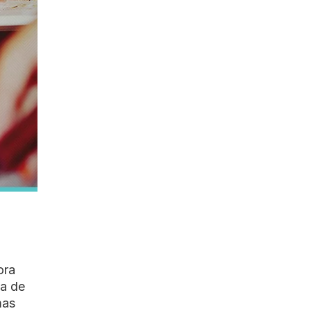
ora
ça de
mas