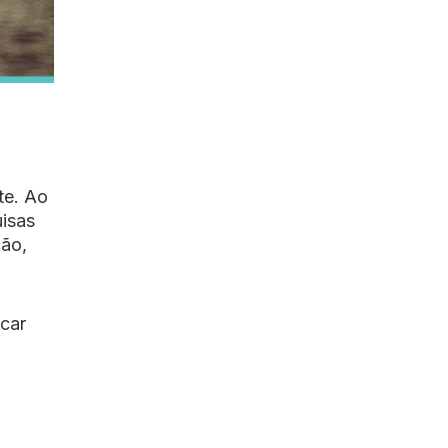
te. Ao
uisas
ção,
icar