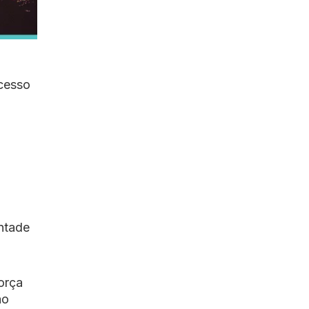
cesso
ontade
orça
ão