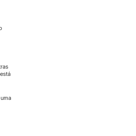
o
ras
 está
e uma