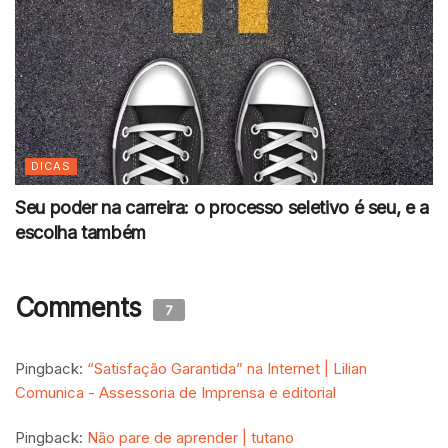
DICAS
Seu poder na carreira: o processo seletivo é seu, e a
escolha também
Comments
7
Pingback:
“Satisfação Garantida” na Internet | Lilian
Comunica - Assessoria de Imprensa e editorial
Pingback:
Não pare de aprender | tutano