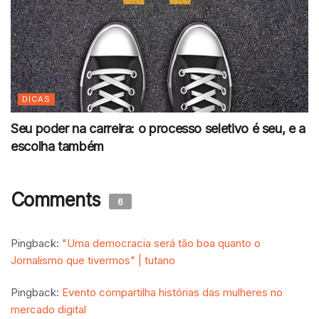
DICAS
Seu poder na carreira: o processo seletivo é seu, e a
escolha também
Comments
6
Pingback:
"Uma democracia será tão boa quanto o
Jornalismo que tivermos" | tutano
Pingback:
Evento compartilha histórias das mulheres no
mercado digital