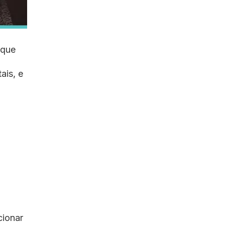
 que
ais, e
cionar