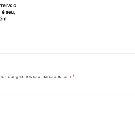
reira: o
 é seu,
bém
*
os obrigatórios são marcados com