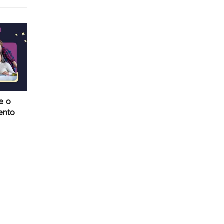
e o
ento