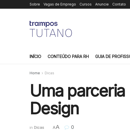
Sobre
Vagas de Emprego
Cursos
Anuncie
Contato
INÍCIO
CONTEÚDO PARA RH
GUIA DE PROFISS
Home
Dicas
Uma parceria 
Design
A
0
in
Dicas
A