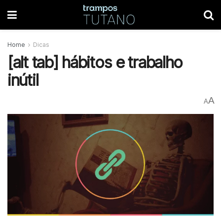
Home
Dicas
[alt tab] hábitos e trabalho
inútil
A
A