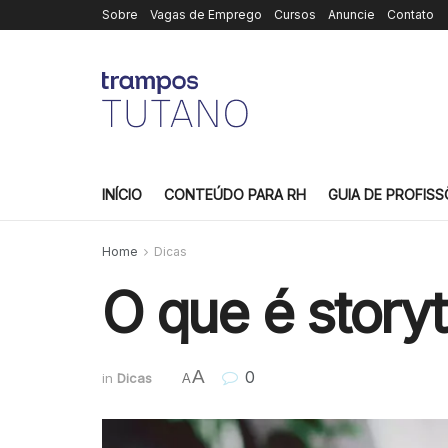
Sobre
Vagas de Emprego
Cursos
Anuncie
Contato
INÍCIO
CONTEÚDO PARA RH
GUIA DE PROFISS
Home
Dicas
O que é storyt
A
0
in
Dicas
A