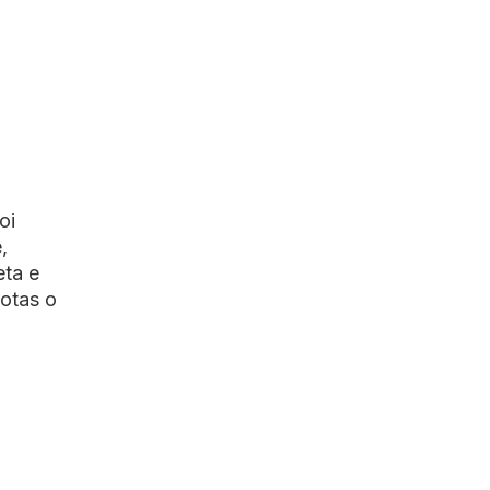
oi
,
eta e
dotas o
a