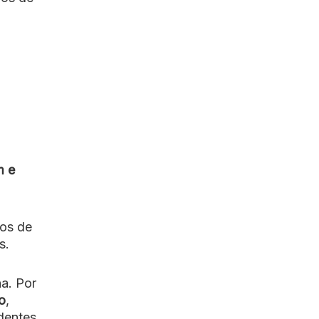
m e
os de
s.
a. Por
o
,
identes