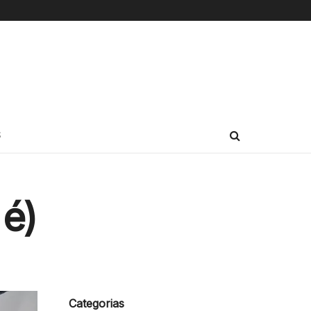
S
 é)
Categorias