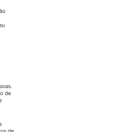
ção
eu
soas.
to de
e
s
mos de