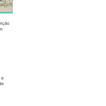
unção
am
 e
de