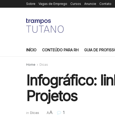
Sobre
Vagas de Emprego
Cursos
Anuncie
Contato
INÍCIO
CONTEÚDO PARA RH
GUIA DE PROFISS
Home
Dicas
Infográfico: l
Projetos
A
1
in
Dicas
A