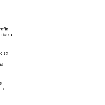
rafia
 ideia
eciso
as
e
 a