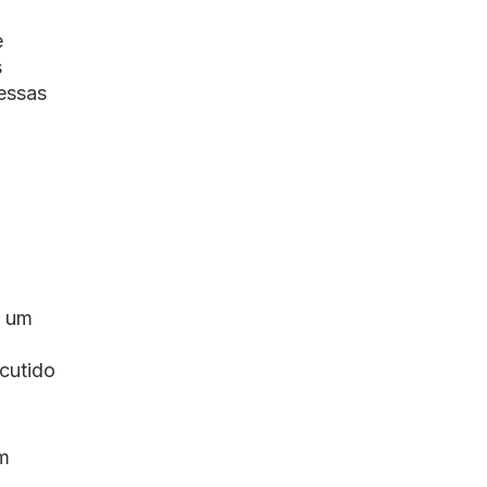
e
s
essas
r um
scutido
em