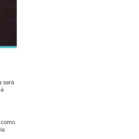
a será
 é
, como
ia