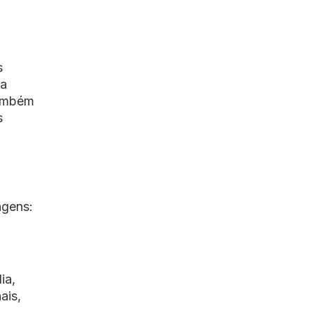
s
da
também
s
agens:
ia,
ais,