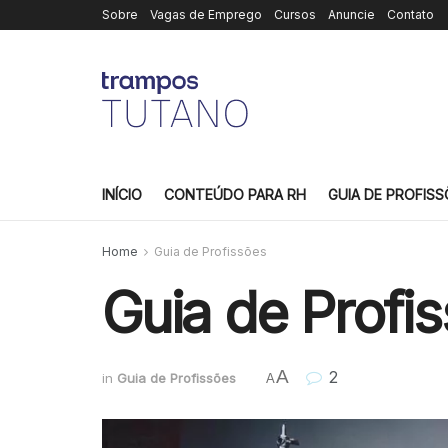
Sobre
Vagas de Emprego
Cursos
Anuncie
Contato
INÍCIO
CONTEÚDO PARA RH
GUIA DE PROFISS
Home
Guia de Profissões
Guia de Profis
A
2
in
Guia de Profissões
A