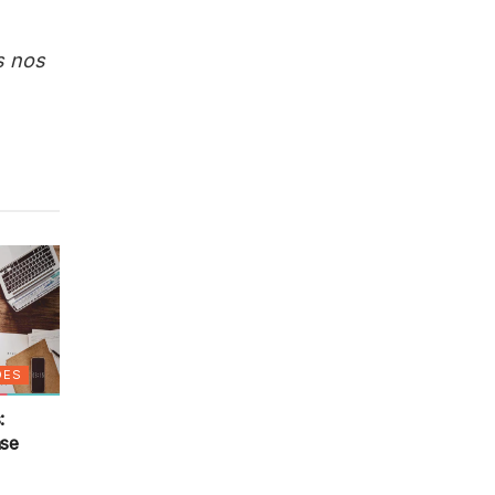
s nos
ÕES
:
ase