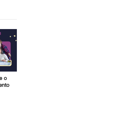
e o
ento