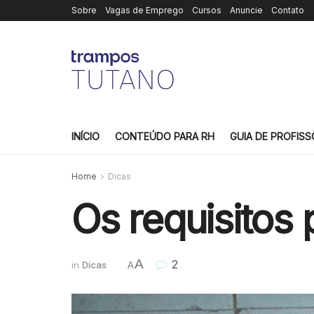
Sobre
Vagas de Emprego
Cursos
Anuncie
Contato
INÍCIO
CONTEÚDO PARA RH
GUIA DE PROFISS
Home
Dicas
Os requisitos 
A
2
in
Dicas
A