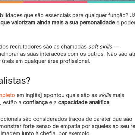
bilidades que são essenciais para qualquer função? J
s que valorizam ainda mais a sua personalidade
e pode
s dos recrutadores são as chamadas
soft skills
—
lhorar as suas interações com os outros. Não são at
úteis em qualquer área profissional.
listas?
mpleto
em inglês] apontou quais são as
skills
mais
s, estão a
confiança
e a
capacidade analítica
.
emocionais são considerados traços de caráter que são
monstrar forte senso de empatia por aqueles ao seu r
imagem junto à chefia, por exemplo.