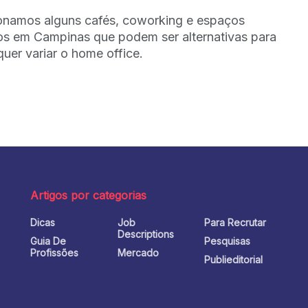
onamos alguns cafés, coworking e espaços
os em Campinas que podem ser alternativas para
uer variar o home office.
Artigos por categorias
Dicas
Job
Para Recrutar
o
Descriptions
Guia De
Pesquisas
Profissões
Mercado
Publieditorial