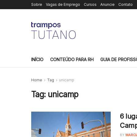
Sobre
Vagas de Emprego
Cursos
Anuncie
Contato
INÍCIO
CONTEÚDO PARA RH
GUIA DE PROFISS
Home
Tag
unicamp
Tag:
unicamp
6 lug
Camp
BY
MARCI