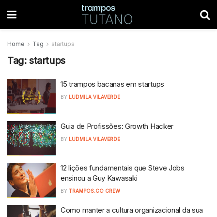
Home
Tag
startups
Tag:
startups
15 trampos bacanas em startups
BY
LUDMILA VILAVERDE
Guia de Profissões: Growth Hacker
BY
LUDMILA VILAVERDE
12 lições fundamentais que Steve Jobs
ensinou a Guy Kawasaki
BY
TRAMPOS.CO CREW
Como manter a cultura organizacional da sua