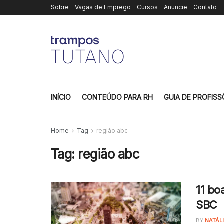
Sobre
Vagas de Emprego
Cursos
Anuncie
Contato
INÍCIO
CONTEÚDO PARA RH
GUIA DE PROFISS
Home
Tag
região abc
Tag:
região abc
11 bo
SBC
BY
NATÁL