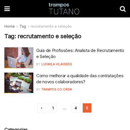
Home
Tag
recrutamento e seleção
Tag:
recrutamento e seleção
Guia de Profissões: Analista de Recrutamento
e Seleção
BY
LUDMILA VILAVERDE
Como melhorar a qualidade das contratações
de novos colaboradores?
BY
TRAMPOS.CO CREW
1
…
4
5
Categorias