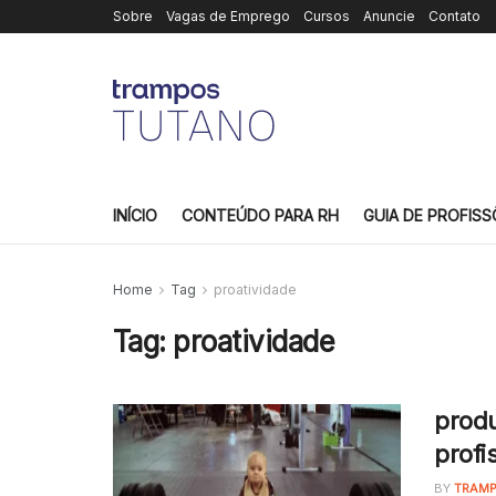
Sobre
Vagas de Emprego
Cursos
Anuncie
Contato
INÍCIO
CONTEÚDO PARA RH
GUIA DE PROFISS
Home
Tag
proatividade
Tag:
proatividade
produ
profi
BY
TRAMP