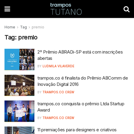
Home
Tag
premio
Tag:
premio
2º Prêmio ABRADi-SP está com inscrições
abertas
BY
LUDMILA VILAVERDE
trampos.co é finalista do Prêmio ABComm de
Inovação Digital 2016
BY
TRAMPOS.CO CREW
trampos.co conquista o prêmio Ltda Startup
Award
BY
TRAMPOS.CO CREW
11 premiações para designers e criativos