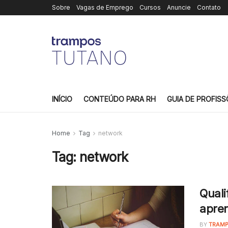
Sobre
Vagas de Emprego
Cursos
Anuncie
Contato
INÍCIO
CONTEÚDO PARA RH
GUIA DE PROFISS
Home
Tag
network
Tag:
network
Quali
apren
BY
TRAMP