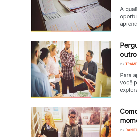
A qual
oportu
apren
Pergu
outro
BY
TRAMP
Para a
você p
explor
Como 
mome
BY
DANIE