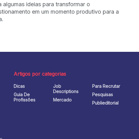
a algumas ideias para transformar o
stionamento em um momento produtivo para a
a.
Artigos por categorias
Dicas
Job
Para Recrutar
o
Descriptions
Guia De
Pesquisas
Profissões
Mercado
Publieditorial
no