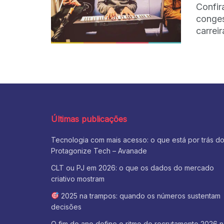
Confir
conge
carreir
Últimas publicações
Tecnologia com mais acesso: o que está por trás d
Protagonize Tech – Avanade
CLT ou PJ em 2026: o que os dados do mercado
criativo mostram
2025 na trampos: quando os números sustentam
decisões
O fim do ano define o ritmo do recrutamento 2026 