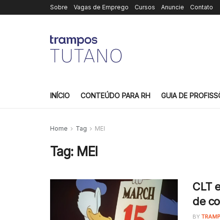
Sobre
Vagas de Emprego
Cursos
Anuncie
Contato
INÍCIO
CONTEÚDO PARA RH
GUIA DE PROFISS
Home
Tag
MEI
Tag:
MEI
CLT e
de co
BY
TRAMP