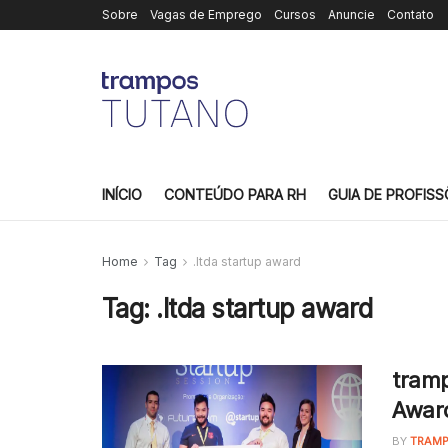
Sobre
Vagas de Emprego
Cursos
Anuncie
Contato
INÍCIO
CONTEÚDO PARA RH
GUIA DE PROFISS
Home
Tag
.ltda startup award
Tag:
.ltda startup award
tramp
Awar
BY
TRAMP