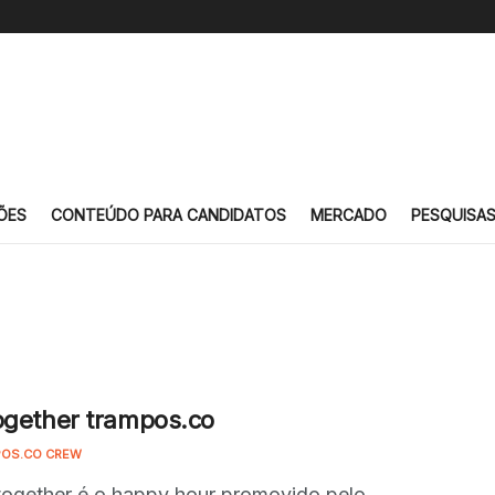
ÕES
CONTEÚDO PARA CANDIDATOS
MERCADO
PESQUISA
ogether trampos.co
OS.CO CREW
together é o happy hour promovido pelo