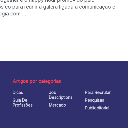
s.co para reunir a galera ligada à comunicação e
ogia com ...
Artigos por categorias
Dicas
Job
Para Recrutar
o
Descriptions
Guia De
Pesquisas
Profissões
Mercado
Publieditorial