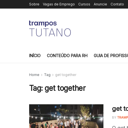
Sobre
Vagas de Emprego
Cursos
Anuncie
Contato
INÍCIO
CONTEÚDO PARA RH
GUIA DE PROFISS
Home
Tag
get together
Tag:
get together
get t
BY
TRAMP
O get 