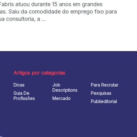
Fabris atuou durante 15 anos em grandes
as. Saiu da comodidade do emprego fixo para
ua consultoria, a ...
Artigos por categorias
Dicas
Job
Para Recrutar
o
Descriptions
Guia De
Pesquisas
Profissões
Mercado
Publieditorial
no