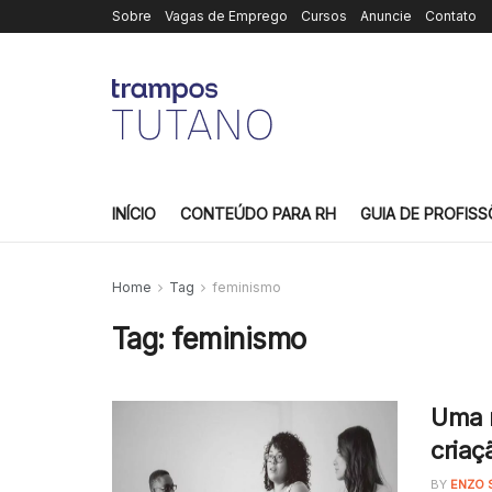
Sobre
Vagas de Emprego
Cursos
Anuncie
Contato
INÍCIO
CONTEÚDO PARA RH
GUIA DE PROFISS
Home
Tag
feminismo
Tag:
feminismo
Uma r
criaç
BY
ENZO 