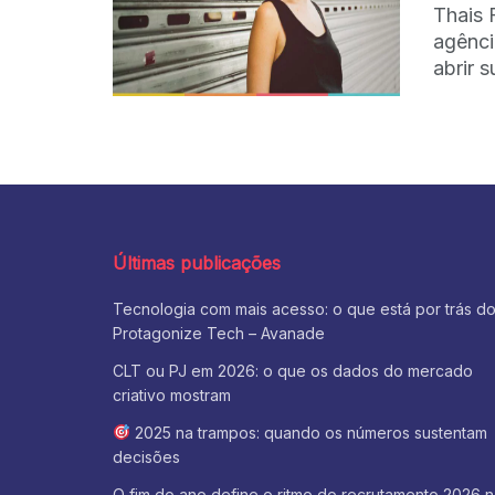
Thais 
agênci
abrir s
Últimas publicações
Tecnologia com mais acesso: o que está por trás d
Protagonize Tech – Avanade
CLT ou PJ em 2026: o que os dados do mercado
criativo mostram
2025 na trampos: quando os números sustentam
decisões
O fim do ano define o ritmo do recrutamento 2026 