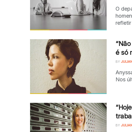
O depa
homens
refleti
“Não
é só 
BY
JULIA
Anyssa
Nos úl
“Hoje
traba
BY
JULIA