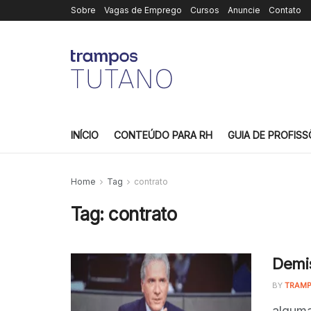
Sobre
Vagas de Emprego
Cursos
Anuncie
Contato
INÍCIO
CONTEÚDO PARA RH
GUIA DE PROFISS
Home
Tag
contrato
Tag:
contrato
Demis
BY
TRAMP
alguma