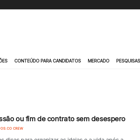
ÕES
CONTEÚDO PARA CANDIDATOS
MERCADO
PESQUISA
são ou fim de contrato sem desespero
OS.CO CREW
s dicas para organizar as ideias e a vida após a