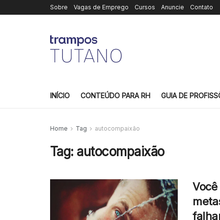
Sobre
Vagas de Emprego
Cursos
Anuncie
Contato
INÍCIO
CONTEÚDO PARA RH
GUIA DE PROFISS
Home
Tag
autocompaixão
Tag:
autocompaixão
Você 
metas
falha