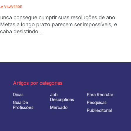
LA VILAVERDE
unca consegue cumprir suas resoluções de ano
Metas a longo prazo parecem ser impossíveis, e
caba desistindo ...
Artigos por categorias
Dicas
Job
Para Recrutar
o
Descriptions
Guia De
Pesquisas
Profissões
Mercado
Publieditorial