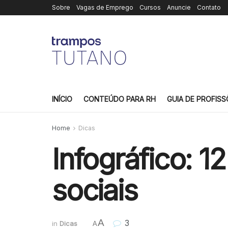
Sobre
Vagas de Emprego
Cursos
Anuncie
Contato
INÍCIO
CONTEÚDO PARA RH
GUIA DE PROFISS
Home
Dicas
Infográfico: 1
sociais
A
3
in
Dicas
A