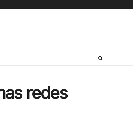
S
 nas redes