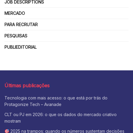
JOB DESCRIPTIONS
MERCADO
PARA RECRUTAR
PESQUISAS
PUBLIEDITORIAL
Últimas publicações
Tecnologia com mais acesso: o que está por trás do
Protagonize Tech – Avanade
CLT ou PJ em 2026: o que os dados do mercado criativo
mostram
2025 na trampos: quando os números sustentam decisões