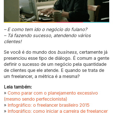
– E como tem ido o negócio do fulano?
– Tá fazendo sucesso, atendendo vários
clientes!
Se você é do mundo dos
business
, certamente já
presenciou esse tipo de diálogo. É comum a gente
definir o sucesso de um negócio pela quantidade
de clientes que ele atende. E quando se trata de
um freelancer, a métrica é a mesma?
Leia também:
»
Como parar com o planejamento excessivo
(mesmo sendo perfeccionista)
»
Infográfico: o freelancer brasileiro 2015
»
Infográfico: como iniciar a carreira de freelancer