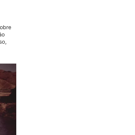
sobre
ão
so,