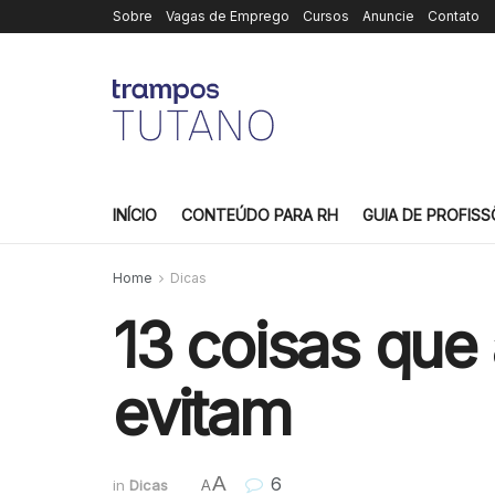
Sobre
Vagas de Emprego
Cursos
Anuncie
Contato
INÍCIO
CONTEÚDO PARA RH
GUIA DE PROFISS
Home
Dicas
13 coisas que
evitam
A
6
in
Dicas
A