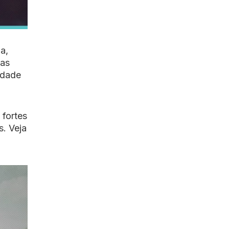
a,
 as
lidade
 fortes
s. Veja