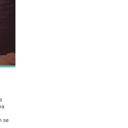
s
ma
m se