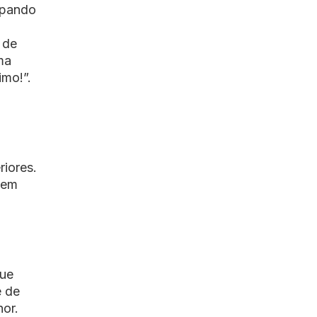
upando
 de
ma
imo!”.
riores.
 em
que
e de
hor.