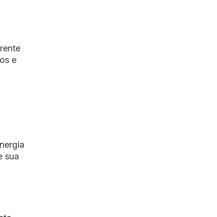
rente
cos e
nergia
e sua