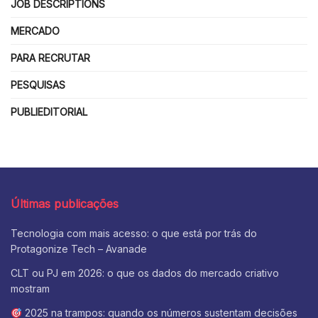
JOB DESCRIPTIONS
MERCADO
PARA RECRUTAR
PESQUISAS
PUBLIEDITORIAL
Últimas publicações
Tecnologia com mais acesso: o que está por trás do
Protagonize Tech – Avanade
CLT ou PJ em 2026: o que os dados do mercado criativo
mostram
2025 na trampos: quando os números sustentam decisões