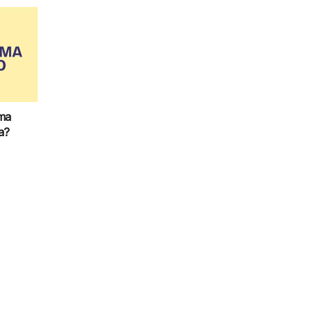
uma
a?