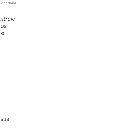
contratar
ntrole
los
 e
 sua