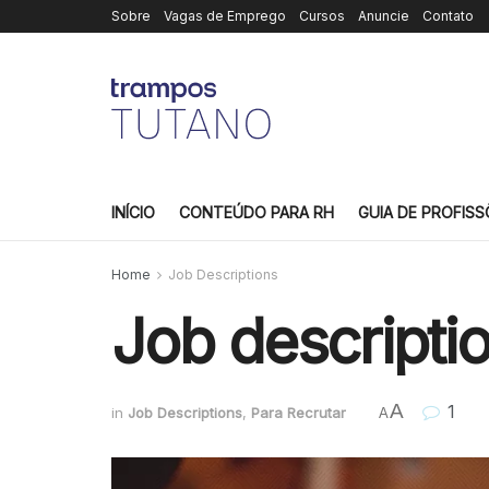
Sobre
Vagas de Emprego
Cursos
Anuncie
Contato
INÍCIO
CONTEÚDO PARA RH
GUIA DE PROFISS
Home
Job Descriptions
Job descriptio
A
1
in
Job Descriptions
,
Para Recrutar
A